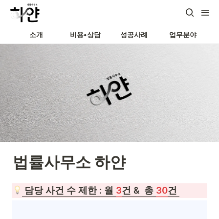
소개
비용•상담
성공사례
업무분야
법률사무소 하얀
 담당 사건 수 제한 : 월 
3
건 &  총 
30
건 